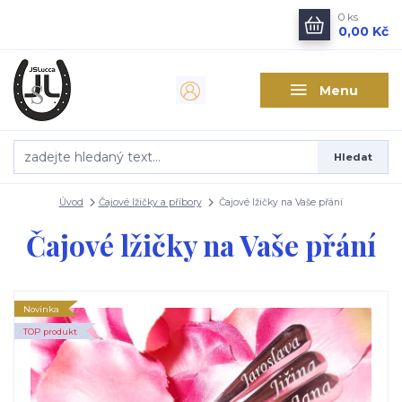
0
ks
0,00 Kč
Menu
Hledat
Úvod
Čajové lžičky a příbory
Čajové lžičky na Vaše přání
Čajové lžičky na Vaše přání
Novinka
TOP produkt