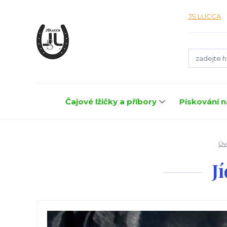
JS LUCCA
Čajové lžičky a příbory
Pískování n
Úv
J