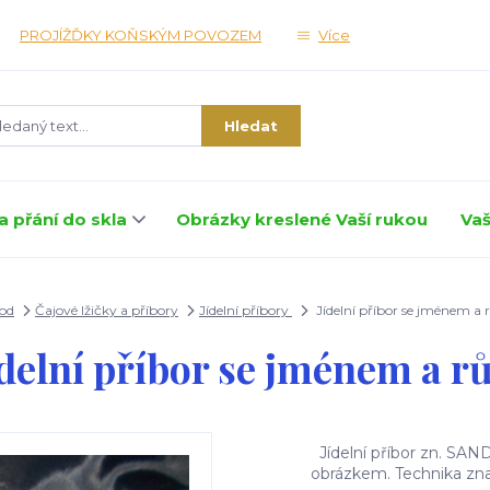
PROJÍŽĎKY KOŇSKÝM POVOZEM
Více
Hledat
a přání do skla
Obrázky kreslené Vaší rukou
Vaš
od
Čajové lžičky a příbory
Jídelní příbory
Jídelní příbor se jménem a r
ídelní příbor se jménem a rů
Jídelní příbor zn. SAND
obrázkem. Technika zna