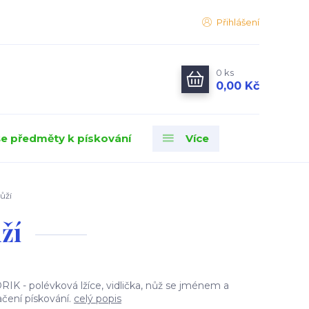
Přihlášení
0
ks
0,00 Kč
e předměty k pískování
Více
ůží
ží
RIK - polévková lžíce, vidlička, nůž se jménem a
čení pískování.
celý popis