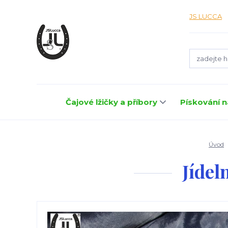
JS LUCCA
Čajové lžičky a příbory
Pískování n
Úvod
Jídel