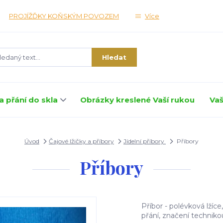
PROJÍŽĎKY KOŇSKÝM POVOZEM
Více
Hledat
a přání do skla
Obrázky kreslené Vaší rukou
Vaš
Úvod
Čajové lžičky a příbory
Jídelní příbory
Příbory
Příbory
Příbor - polévková lžíce
přání, značení techniko