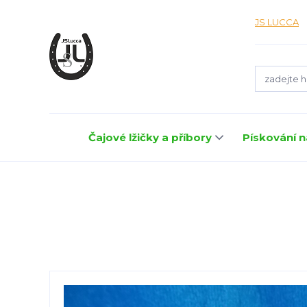
JS LUCCA
Čajové lžičky a příbory
Pískování n