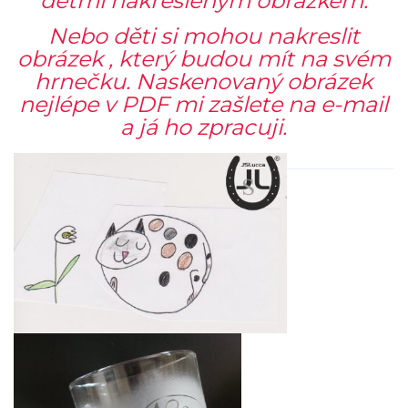
dětmi nakresleným obrázkem.
Nebo děti si mohou nakreslit
obrázek , který budou mít na svém
hrnečku. Naskenovaný obrázek
nejlépe v PDF mi zašlete na e-mail
a já ho zpracuji.