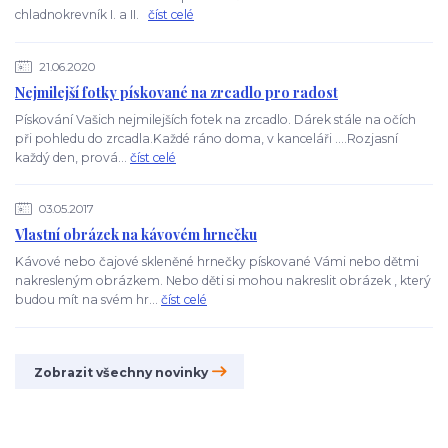
chladnokrevník I. a II.
číst celé
21.06.2020
Nejmilejší fotky pískované na zrcadlo pro radost
Pískování Vašich nejmilejších fotek na zrcadlo. Dárek stále na očích
při pohledu do zrcadla.Každé ráno doma, v kanceláři ....Rozjasní
každý den, prová...
číst celé
03.05.2017
Vlastní obrázek na kávovém hrnečku
Kávové nebo čajové skleněné hrnečky pískované Vámi nebo dětmi
nakresleným obrázkem. Nebo děti si mohou nakreslit obrázek , který
budou mít na svém hr...
číst celé
Zobrazit všechny novinky