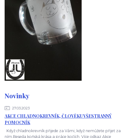
Novinky
27.03.2023
AKCE CHLADNOKREVNÍK, ČLOVĚKU VŠESTRANNÝ
POMOCNÍK
Když chladnokrevník přijede za Vámi, když nemůžete přijet za
ním.Beseda koňská krása a práce kočích. Více odkaz Akce