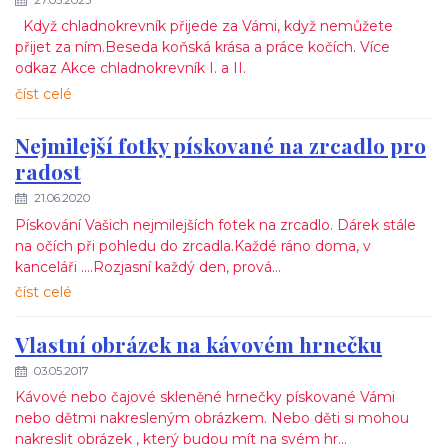
Když chladnokrevník přijede za Vámi, když nemůžete
přijet za ním.Beseda koňská krása a práce kočích. Více
odkaz Akce chladnokrevník I. a II.
číst celé
Nejmilejší fotky pískované na zrcadlo pro
radost
21.06.2020
Pískování Vašich nejmilejších fotek na zrcadlo. Dárek stále
na očích při pohledu do zrcadla.Každé ráno doma, v
kanceláři ....Rozjasní každý den, prová...
číst celé
Vlastní obrázek na kávovém hrnečku
03.05.2017
Kávové nebo čajové skleněné hrnečky pískované Vámi
nebo dětmi nakresleným obrázkem. Nebo děti si mohou
nakreslit obrázek , který budou mít na svém hr...