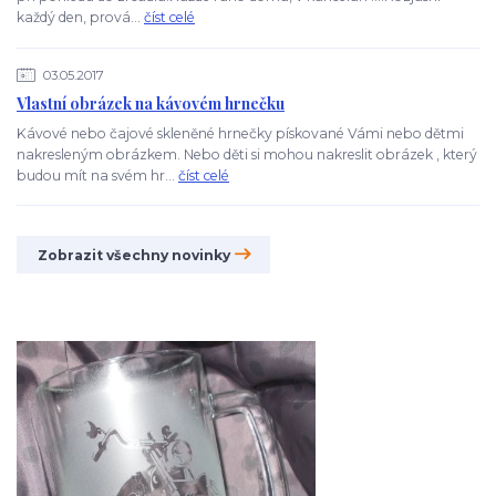
každý den, prová...
číst celé
03.05.2017
Vlastní obrázek na kávovém hrnečku
Kávové nebo čajové skleněné hrnečky pískované Vámi nebo dětmi
nakresleným obrázkem. Nebo děti si mohou nakreslit obrázek , který
budou mít na svém hr...
číst celé
Zobrazit všechny novinky