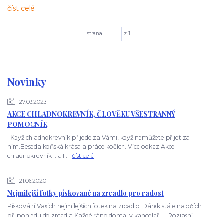
číst celé
strana
z 1
Novinky
27.03.2023
AKCE CHLADNOKREVNÍK, ČLOVĚKU VŠESTRANNÝ
POMOCNÍK
Když chladnokrevník přijede za Vámi, když nemůžete přijet za
ním.Beseda koňská krása a práce kočích. Více odkaz Akce
chladnokrevník I. a II.
číst celé
21.06.2020
Nejmilejší fotky pískované na zrcadlo pro radost
Pískování Vašich nejmilejších fotek na zrcadlo. Dárek stále na očích
při pohledu do zrcadla.Každé ráno doma, v kanceláři ....Rozjasní