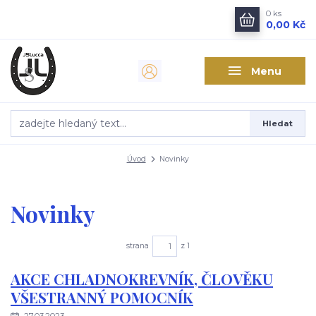
0
ks
0,00 Kč
Menu
Hledat
Úvod
Novinky
Novinky
strana
z 1
AKCE CHLADNOKREVNÍK, ČLOVĚKU
VŠESTRANNÝ POMOCNÍK
27.03.2023